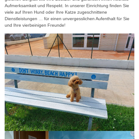
Aufmerksamkeit und Respekt. In unserer Einrichtung finden Sie
Cupra
Cupra
Cupra
viele auf Ihren Hund oder Ihre Katze zugeschnittene
Marittima
Marittima
Marittima
Offida
Dienstleistungen … für einen unvergesslichen Aufenthalt für Sie
#mare
#mare
#mare
#collina
und Ihre vierbeinigen Freunde!