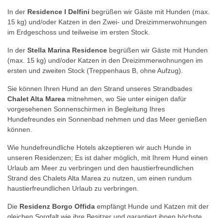
In der
Residence I Delfini
begrüßen wir Gäste mit Hunden (max.
15 kg) und/oder Katzen in den Zwei- und Dreizimmerwohnungen
I
Stella
Liberty
Resid
im Erdgeschoss und teilweise im ersten Stock.
Delfini
Marina
Wohnungen
Wohn
In der
Stella Marina Residence
begrüßen wir Gäste mit Hunden
(max. 15 kg) und/oder Katzen in den Dreizimmerwohnungen im
Wohnungen
Apartments
Dienstleistungen
Dienst
ersten und zweiten Stock (Treppenhaus B, ohne Aufzug).
Dienstleistungen
Dienstleistungen
Bedingungen
Bedin
Sie können Ihren Hund an den Strand unseres Strandbades
Bedingungen
Bedingungen
Strand
Erfah
Chalet Alta Marea
mitnehmen, wo Sie unter einigen dafür
Schwimmbad
Strand
Unterhaltung
Fotoga
vorgesehenen Sonnenschirmen in Begleitung Ihres
Hundefreundes ein Sonnenbad nehmen und das Meer genießen
Strand
Unterhaltung
Erfahrungen
Wo
können.
Unterhaltung
Erfahrungen
Fotogalerie
ist
Wie hundefreundliche Hotels akzeptieren wir auch Hunde in
Erfahrungen
Fotogalerie
Wo
unseren Residenzen; Es ist daher möglich, mit Ihrem Hund einen
Urlaub am Meer zu verbringen und den haustierfreundlichen
Fotogalerie
Wo
ist
Strand des Chalets Alta Marea zu nutzen, um einen rundum
Wo
ist
haustierfreundlichen Urlaub zu verbringen.
ist
Die
Residenz Borgo Offida
empfängt Hunde und Katzen mit der
gleichen Sorgfalt wie ihre Besitzer und garantiert ihnen höchste