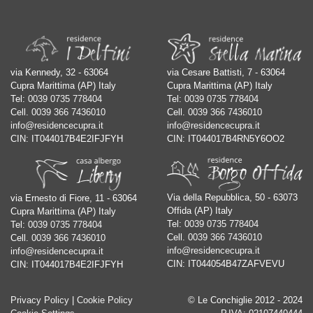
via Kennedy, 32 - 63064
via Cesare Battisti, 7 - 63064
Cupra Marittima (AP) Italy
Cupra Marittima (AP) Italy
Tel:
0039 0735 778404
Tel:
0039 0735 778404
Cell.
0039 366 7436010
Cell.
0039 366 7436010
info@residencecupra.it
info@residencecupra.it
CIN: IT044017B4E2IFJFYH
CIN: IT044017B4RN5Y6OO2
Via della Repubblica, 50 - 63073
via Ernesto di Fiore, 11 - 63064
Offida (AP) Italy
Cupra Marittima (AP) Italy
Tel:
0039 0735 778404
Tel:
0039 0735 778404
Cell.
0039 366 7436010
Cell.
0039 366 7436010
info@residencecupra.it
info@residencecupra.it
CIN: IT044054B47ZAFVEVU
CIN: IT044017B4E2IFJFYH
Privacy Policy
|
Cookie Policy
© Le Conchiglie 2012 - 2024