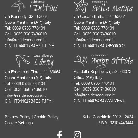
via Kennedy, 32 - 63064
via Cesare Battisti, 7 - 63064
Cupra Marittima (AP) Italy
Cupra Marittima (AP) Italy
Tel:
0039 0735 778404
Tel:
0039 0735 778404
Cell.
0039 366 7436010
Cell.
0039 366 7436010
info@residencecupra.it
info@residencecupra.it
CIN: IT044017B4E2IFJFYH
CIN: IT044017B4RN5Y6OO2
Via della Repubblica, 50 - 63073
via Ernesto di Fiore, 11 - 63064
Offida (AP) Italy
Cupra Marittima (AP) Italy
Tel:
0039 0735 778404
Tel:
0039 0735 778404
Cell.
0039 366 7436010
Cell.
0039 366 7436010
info@residencecupra.it
info@residencecupra.it
CIN: IT044054B47ZAFVEVU
CIN: IT044017B4E2IFJFYH
Privacy Policy
|
Cookie Policy
© Le Conchiglie 2012 - 2024
Cookie Settings
P.IVA: 02107440444