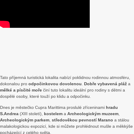
Cupra
Cupra
Cupra
Marittima
Marittima
Marittima
Offida
#mare
#mare
#mare
#collina
Tato příjemná turistická lokalita nabízí poklidnou rodinnou atmosféru,
dokonalou pro
odpočinkovou dovolenou
.
Dobře vybavená pláž
a
mělké a písčité moře
činí tuto lokalitu ideální pro rodiny s dětmi a
dospělé osoby, které touží po klidu a odpočinku.
Dnes je městečko Cupra Marittima proslulé zříceninami
hradu
S.Andrea
(XIII století),
kostelem
a
Archeologickým muzeem
,
Archeologickým parkem
,
středověkou pevností Marano
a stálou
malakologickou expozicí, kde si můžete prohlédnout mušle a měkkýše
pocházející z celého světa.