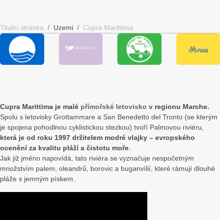
I
Stella
Liberty
Resid
Titulní stránka
Uzemi
Cupra Marittima
Delfini
Marina
Apartmány
Apart
Apartmány
Apartmány
Služby
Služb
Služby
Služby
Podmínky
Podmí
Podmínky
Podmínky
Pláž
Zkuše
Bazén
Pláž
Zábava
Fotoga
Cupra Marittima je malé
přímořské letovisko
v regionu Marche.
Pláž
Zábava
Zkušenosti
Jak
Spolu s letovisky Grottammare a San Benedetto del Tronto (se kterým
je spojena pohodlnou cyklistickou stezkou) tvoří Palmovou riviéru,
Zábava
Zkušenosti
Fotogalerie
se
která je od roku 1997 držitelem modré vlajky – evropského
Zkušenosti
Fotogalerie
Jak
dosta
ocenění za kvalitu pláží a čistotu moře
.
Jak již jméno napovídá, tato riviéra se vyznačuje nespočetným
Gallery
Jak
se
množstvím palem, oleandrů, borovic a buganvílií, které rámují dlouhé
Jak
se
dostanete
pláže s jemným pískem.
se
dostanete
dostanete