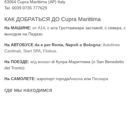
63064 Cupra Marittima (AP) Italy
Tel. 0039 0735 777629
КАК ДОБРАТЬСЯ ДО Cupra Marittima
На МАШИНЕ:
от
A14
, с юга Гроттаммаре заставой; с севера, с
выходом на Педазо.
На АВТОБУСЕ da e per Roma, Napoli o Bologna:
Autolinee
Cardinali
,
Start SPA
,
Flixbus
.
На ПОЕЗДЕ:
ж/д вокзал
di Купра-Мариттима (o San Benedetto
del Tronto)
На САМОЛЕТЕ:
аэропорт города
Анкона
или
Пескара
где мы находимся