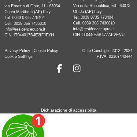
Via della Repubblica, 50 - 63073
via Ernesto di Fiore, 11 - 63064
Offida (AP) Italy
Cupra Marittima (AP) Italy
Tel:
0039 0735 778404
Tel:
0039 0735 778404
Cell.
0039 366 7436010
Cell.
0039 366 7436010
info@residencecupra.it
info@residencecupra.it
CIN: IT044054B47ZAFVEVU
CIN: IT044017B4E2IFJFYH
Privacy Policy
|
Cookie Policy
© Le Conchiglie 2012 - 2024
Cookie Settings
P.IVA: 02107440444
Dichiarazione di accessibilità