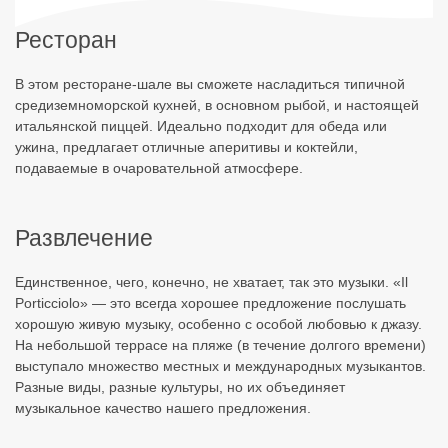
Ресторан
Cupra
Cupra
Cupra
Marittima
Marittima
Marittima
Offida
#mare
#mare
#mare
#collina
В этом ресторане-шале вы сможете насладиться типичной
средиземноморской кухней, в основном рыбой, и настоящей
итальянской пиццей. Идеально подходит для обеда или
ужина, предлагает отличные аперитивы и коктейли,
подаваемые в очаровательной атмосфере.
Развлечение
Единственное, чего, конечно, не хватает, так это музыки. «Il
Porticciolo» — это всегда хорошее предложение послушать
хорошую живую музыку, особенно с особой любовью к джазу.
На небольшой террасе на пляже (в течение долгого времени)
выступало множество местных и международных музыкантов.
Разные виды, разные культуры, но их объединяет
музыкальное качество нашего предложения.