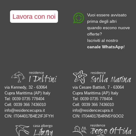
Vuoi essere avvisato
Lavora con noi
prima degli altri
quando escono nuove
offerte?
Iscriviti al nostro
canale WhatsApp
!
via Kennedy, 32 - 63064
via Cesare Battisti, 7 - 63064
Cupra Marittima (AP) Italy
Cupra Marittima (AP) Italy
Tel:
0039 0735 778404
Tel:
0039 0735 778404
Cell.
0039 366 7436010
Cell.
0039 366 7436010
info@residencecupra.it
info@residencecupra.it
CIN: IT044017B4E2IFJFYH
CIN: IT044017B4RN5Y6OO2