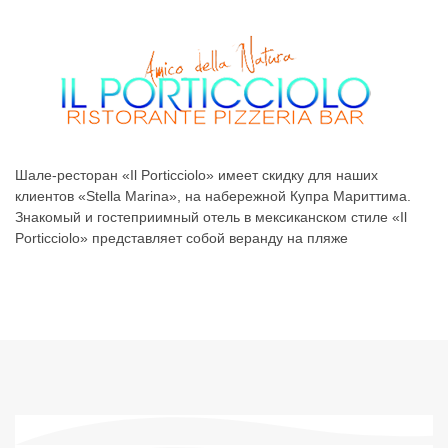
I
Stella
Liberty
Resid
Delfini
Marina
Апартаменты
Апарт
Апартаменты
Апартаменты
Услуги
Услуг
Услуги
Услуги
термины
терм
термины
термины
пляж
Опыт
Шале-ресторан «Il Porticciolo» имеет скидку для наших
клиентов «Stella Marina», на набережной Купра Мариттима.
бассейн
пляж
Развлечение
Фотог
Знакомый и гостеприимный отель в мексиканском стиле «Il
пляж
Развлечение
Опыт
Как
Porticciolo» представляет собой веранду на пляже
Развлечение
Опыт
Фотогалерея
добра
Опыт
Фотогалерея
Как
до
Фотогалерея
Как
добраться
Как
добраться
до
добраться
до
до