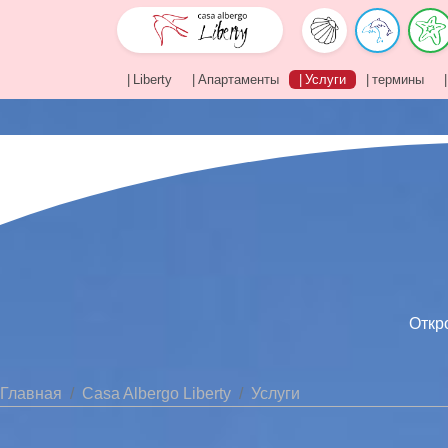
Liberty
Апартаменты
Услуги
термины
4 
Home
Ваш пра
Откро
Главная
Casa Albergo Liberty
Услуги