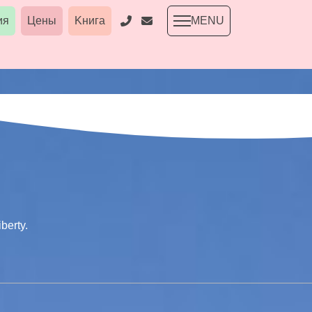
ия
Цены
Kнига
MENU
мами
.
Territoriya
Экология
berty.