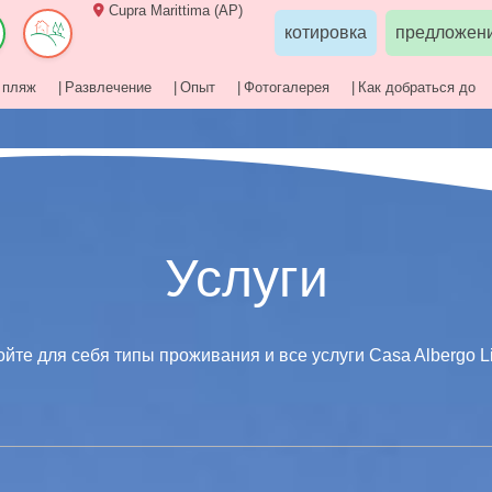
Cupra Marittima (AP)
котировка
предложен
пляж
Развлечение
Опыт
Фотогалерея
Как добраться до
строения для вашего отдыха между
морем
и
хол
Выберите язык
IT
EN
DE
RU
CS
Услуги
здник
пляж
галерея
Как добраться до
Опыт
йте для себя типы проживания и все услуги Casa Albergo Li