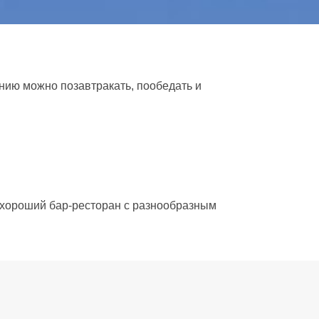
Residence
Апартаменты
Услуги
анию можно позавтракать, пообедать и
термины
Опыт
Фотогалерея
Как добраться до
и хороший бар-ресторан с разнообразным
mare
Offida
#collina