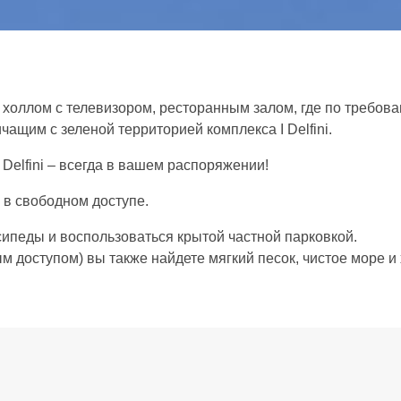
Stella Marina
Liberty
Апартаменты
Апартаменты
Услуги
Услуги
т холлом с телевизором, ресторанным залом, где по требов
термины
термины
чащим с зеленой территорией комплекса I Delfini.
пляж
пляж
Delfini – всегда в вашем распоряжении!
Развлечение
Развлечение
 в свободном доступе.
Опыт
Опыт
сипеды и воспользоваться крытой частной парковкой.
Фотогалерея
Фотогалерея
ым доступом) вы также найдете мягкий песок, чистое море 
Как добраться до
Как добраться до
upra Marittima
#mare
Cupra Marittima
#