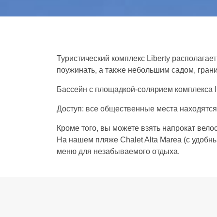
I Delfini
Апартаменты
Услуги
Туристический комплекс Liberty располагае
термины
поужинать, а также небольшим садом, грани
бассейн
Бассейн с площадкой-солярием комплекса I 
пляж
Доступ: все общественные места находятся
Развлечение
Кроме того, вы можете взять напрокат вело
Опыт
На нашем пляже Chalet Alta Marea (с удобн
Фотогалерея
меню для незабываемого отдыха.
Как добраться до
Cupra Marittima
#mare
C