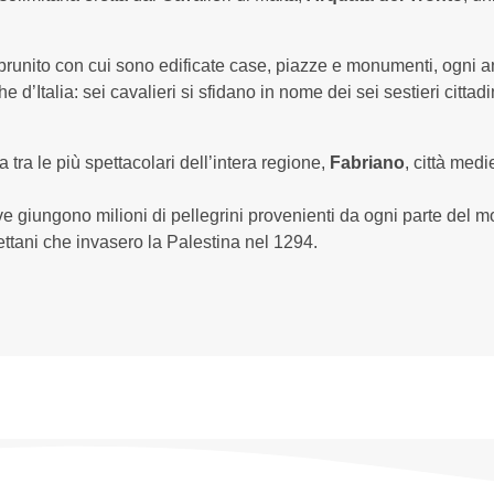
a brunito con cui sono edificate case, piazze e monumenti, ogni 
d’Italia: sei cavalieri si sfidano in nome dei sei sestieri cittadin
a tra le più spettacolari dell’intera regione,
Fabriano
, città med
dove giungono milioni di pellegrini provenienti da ogni parte del
ettani che invasero la Palestina nel 1294.