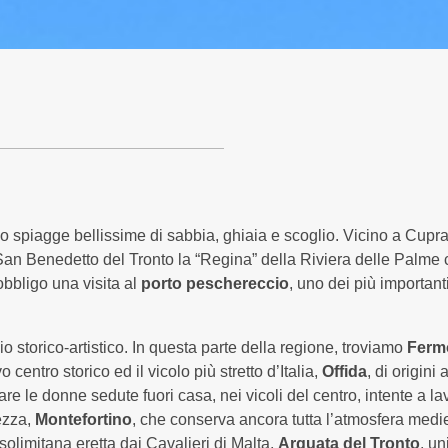
Stella Marina
Liberty
Appartamenti
Appartamenti
Servizi
Servizi
Condizioni
Condizioni
Spiaggia
Spiaggia
Animazione
Animazione
no spiagge bellissime di sabbia, ghiaia e scoglio. Vicino a Cupr
Esperienze
Esperienze
oi San Benedetto del Tronto la “Regina” della Riviera delle Palm
Foto
Foto
’obbligo una visita al
porto peschereccio
, uno dei più importan
Dove siamo
Dove siamo
 storico-artistico. In questa parte della regione, troviamo
Ferm
o centro storico ed il vicolo più stretto d’Italia,
Offida
, di origini
upra Marittima
#mare
Cupra Marittima
#
e le donne sedute fuori casa, nei vicoli del centro, intente a la
ezza,
Montefortino
, che conserva ancora tutta l’atmosfera mediev
solimitana eretta dai Cavalieri di Malta,
Arquata del Tronto
, un