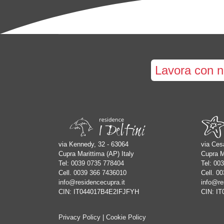
Lavora con n
via Kennedy, 32 - 63064
via Cesa
Cupra Marittima (AP) Italy
Cupra M
Tel:
0039 0735 778404
Tel:
003
Cell.
0039 366 7436010
Cell.
00
info@residencecupra.it
info@re
CIN: IT044017B4E2IFJFYH
CIN: I
Privacy Policy
|
Cookie Policy