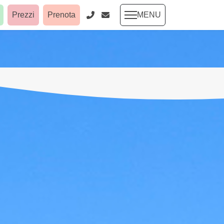
Prezzi
Prenota
MENU
torio
Ecologia
FAQ