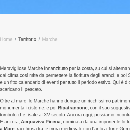
I Delfini
Appartamenti
Servizi
Home
Territorio
Marche
Condizioni
Piscina
Spiaggia
Meravigliose Marche innanzitutto per la costa, su cui si alterna
Animazione
dal clima così mite da permettere la fioritura degli aranci; e p
Esperienze
e un fitto calendario di eventi per tutto il periodo estivo. Qui è d
Foto
scaricano il pescato.
Dove siamo
Oltre al mare, le Marche hanno dunque un ricchissimo patrimonio
monumentali cisterne; e poi
Ripatransone
, con il suo suggestiv
Cupra Marittima
#mare
C
tombolo che risale al XV secolo. Ancora oggi, possiamo incontrar
E ancora,
Acquaviva Picena
, dominata da una imponente fort
a Mare
, racchiusa tra le mura medievali, con l’antica Torre Gero