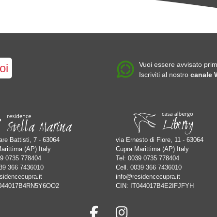
Vuoi essere avvisato prim
oi
Iscriviti al nostro
canale
re Battisti, 7 - 63064
via Ernesto di Fiore, 11 - 63064
arittima (AP) Italy
Cupra Marittima (AP) Italy
9 0735 778404
Tel:
0039 0735 778404
39 366 7436010
Cell.
0039 366 7436010
sidencecupra.it
info@residencecupra.it
T044017B4RN5Y6OO2
CIN: IT044017B4E2IFJFYH