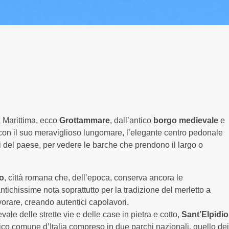
Borgo Offida
Appartamenti
Servizi
Condizioni
Esperienze
Foto
a Marittima, ecco
Grottammare
, dall’antico
borgo medievale
e
Dove siamo
e con il suo meraviglioso lungomare, l’elegante centro pedonale
ti del paese, per vedere le barche che prendono il largo o
o
, città romana che, dell’epoca, conserva ancora le
 antichissime nota soprattutto per la tradizione del merletto a
mare
Offida
#collina
vorare, creando autentici capolavori.
ale delle strette vie e delle case in pietra e cotto,
Sant’Elpidio
ico comune d’Italia compreso in due parchi nazionali, quello dei