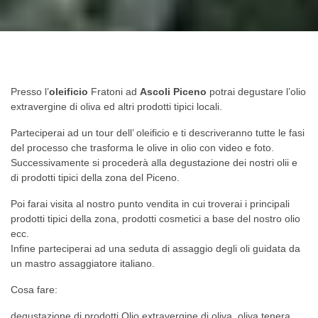
I
Stella
Liberty
Borgo
Delfini
Marina
Appartamenti
Offida
Appartamenti
Appartamenti
Servizi
Appar
Presso l’
oleificio
Fratoni ad
Ascoli Piceno
potrai degustare l’olio
extravergine di oliva ed altri prodotti tipici locali.
Servizi
Servizi
Condizioni
Serviz
Parteciperai ad un tour dell’ oleificio e ti descriveranno tutte le fasi
Condizioni
Condizioni
Spiaggia
Condiz
del processo che trasforma le olive in olio con video e foto.
Piscina
Spiaggia
Animazione
Esper
Successivamente si procederà alla degustazione dei nostri olii e
di prodotti tipici della zona del Piceno.
Spiaggia
Animazione
Esperienze
Foto
Animazione
Esperienze
Foto
Dove
Poi farai visita al nostro punto vendita in cui troverai i principali
prodotti tipici della zona, prodotti cosmetici a base del nostro olio
Esperienze
Foto
Dove
siamo
ecc.
Foto
Dove
siamo
Infine parteciperai ad una seduta di assaggio degli oli guidata da
un mastro assaggiatore italiano.
Dove
siamo
Cosa fare:
siamo
degustazione di prodotti Olio extravergine di oliva, oliva tenera