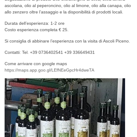
ascolana, olio al peperoncino, olio al limone, olio alla canapa, olio
Cupra
Cupra
Cupra
allo zenzero oltre l’assaggio e la disponibilità di prodotti locali.
Marittima
Marittima
Marittima
Offida
#mare
#mare
#mare
#collina
Durata dell’esperienza: 1-2 ore
Costo esperienza completa € 25.
Si consiglia di abbinare l’esperienza con la visita di Ascoli Piceno.
Contatti: Tel. +39 0736402541 +39 336649431
Come arrivare con google maps
https://maps.app.goo.gl/LEfNEeGpcHr4dweTA