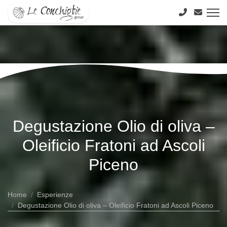
4 strutture per la tua vacanza tra
mare
e
collina
Seleziona la tua lingua
IT
EN
DE
RU
CS
Degustazione Olio di oliva –
Oleificio Fratoni ad Ascoli
Il tuo soggiorno
La spiaggia
Gallery
Piceno
Dove Siamo
Esperienze
Territorio
Ecologia
FAQ
Home
Esperienze
Degustazione Olio di oliva – Oleificio Fratoni ad Ascoli Piceno