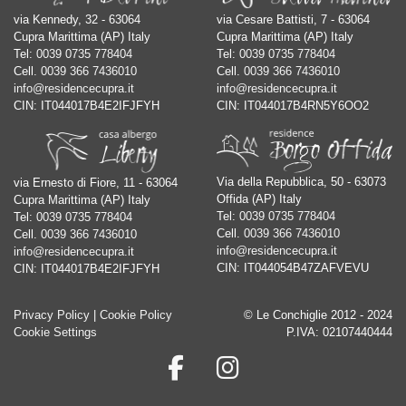
via Kennedy, 32 - 63064
via Cesare Battisti, 7 - 63064
Cupra Marittima (AP) Italy
Cupra Marittima (AP) Italy
Tel:
0039 0735 778404
Tel:
0039 0735 778404
Cell.
0039 366 7436010
Cell.
0039 366 7436010
info@residencecupra.it
info@residencecupra.it
CIN: IT044017B4E2IFJFYH
CIN: IT044017B4RN5Y6OO2
Via della Repubblica, 50 - 63073
via Ernesto di Fiore, 11 - 63064
Offida (AP) Italy
Cupra Marittima (AP) Italy
Tel:
0039 0735 778404
Tel:
0039 0735 778404
Cell.
0039 366 7436010
Cell.
0039 366 7436010
info@residencecupra.it
info@residencecupra.it
CIN: IT044054B47ZAFVEVU
CIN: IT044017B4E2IFJFYH
Privacy Policy
|
Cookie Policy
© Le Conchiglie 2012 - 2024
Cookie Settings
P.IVA: 02107440444