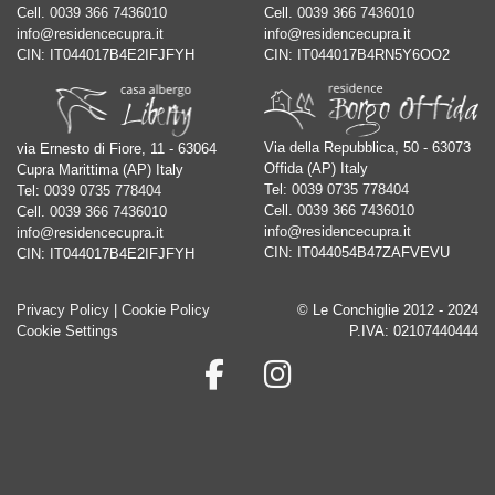
Cell.
0039 366 7436010
Cell.
0039 366 7436010
info@residencecupra.it
info@residencecupra.it
CIN: IT044017B4E2IFJFYH
CIN: IT044017B4RN5Y6OO2
Via della Repubblica, 50 - 63073
via Ernesto di Fiore, 11 - 63064
Offida (AP) Italy
Cupra Marittima (AP) Italy
Tel:
0039 0735 778404
Tel:
0039 0735 778404
Cell.
0039 366 7436010
Cell.
0039 366 7436010
info@residencecupra.it
info@residencecupra.it
CIN: IT044054B47ZAFVEVU
CIN: IT044017B4E2IFJFYH
Privacy Policy
|
Cookie Policy
© Le Conchiglie 2012 - 2024
Cookie Settings
P.IVA: 02107440444