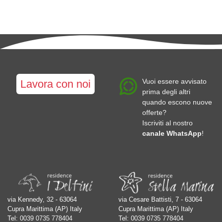
Cupra
Cupra
Cupra
Marittima
Marittima
Marittima
Offida
#mare
#mare
#mare
#collina
Vuoi essere avvisato
Lavora con noi
prima degli altri
quando escono nuove
offerte?
Iscriviti al nostro
canale WhatsApp
!
via Kennedy, 32 - 63064
via Cesare Battisti, 7 - 63064
Cupra Marittima (AP) Italy
Cupra Marittima (AP) Italy
Tel:
0039 0735 778404
Tel:
0039 0735 778404