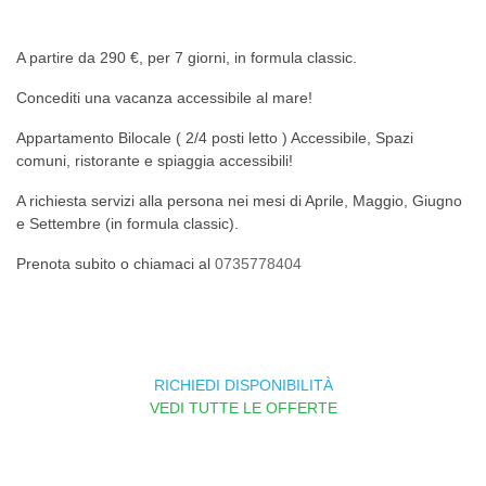
A partire da 290 €, per 7 giorni, in formula classic.
I
Stella
Liberty
Borgo
Concediti una vacanza accessibile al mare!
Delfini
Marina
Appartamenti
Offida
Appartamenti
Appartamenti
Servizi
Appar
Appartamento Bilocale ( 2/4 posti letto ) Accessibile, Spazi
comuni, ristorante e spiaggia accessibili!
Servizi
Servizi
Condizioni
Serviz
A richiesta servizi alla persona nei mesi di Aprile, Maggio, Giugno
Condizioni
Condizioni
Spiaggia
Condiz
e Settembre (in formula classic).
Piscina
Spiaggia
Animazione
Esper
Prenota subito o chiamaci al
0735778404
Spiaggia
Animazione
Esperienze
Foto
Animazione
Esperienze
Foto
Dove
Esperienze
Foto
Dove
siamo
Foto
Dove
siamo
RICHIEDI DISPONIBILITÀ
VEDI TUTTE LE OFFERTE
Dove
siamo
siamo