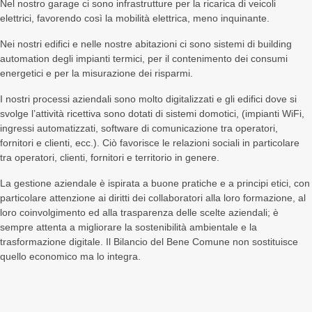
Nel nostro garage ci sono infrastrutture per la ricarica di veicoli
elettrici, favorendo così la mobilità elettrica, meno inquinante.
Cupra
Cupra
Cupra
Marittima
Marittima
Marittima
Offida
Nei nostri edifici e nelle nostre abitazioni ci sono sistemi di building
#mare
#mare
#mare
#collina
automation degli impianti termici, per il contenimento dei consumi
energetici e per la misurazione dei risparmi.
I nostri processi aziendali sono molto digitalizzati e gli edifici dove si
svolge l’attività ricettiva sono dotati di sistemi domotici, (impianti WiFi,
ingressi automatizzati, software di comunicazione tra operatori,
fornitori e clienti, ecc.). Ciò favorisce le relazioni sociali in particolare
tra operatori, clienti, fornitori e territorio in genere.
La gestione aziendale è ispirata a buone pratiche e a principi etici, con
particolare attenzione ai diritti dei collaboratori alla loro formazione, al
loro coinvolgimento ed alla trasparenza delle scelte aziendali; è
sempre attenta a migliorare la sostenibilità ambientale e la
trasformazione digitale. Il Bilancio del Bene Comune non sostituisce
quello economico ma lo integra.