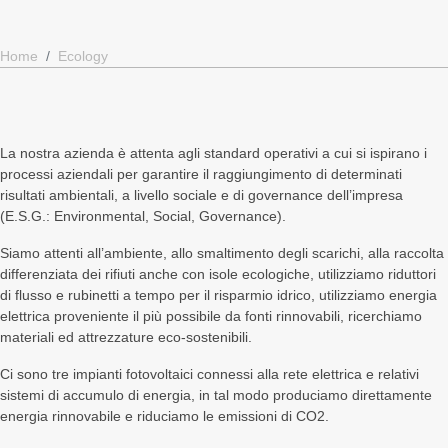
I
Stella
Liberty
Resid
Home
Ecology
Delfini
Marina
Apartments
Apart
Apartments
Apartments
Services
Servic
Services
Services
Conditions
Condit
La nostra azienda è attenta agli standard operativi a cui si ispirano i
Conditions
Conditions
Beach
Exper
processi aziendali per garantire il raggiungimento di determinati
risultati ambientali, a livello sociale e di governance dell’impresa
Pool
Beach
Entertainment
Photog
(E.S.G.: Environmental, Social, Governance).
Beach
Entertainment
Experiences
How
Siamo attenti all’ambiente, allo smaltimento degli scarichi, alla raccolta
Entertainment
Experiences
Photogallery
to
differenziata dei rifiuti anche con isole ecologiche, utilizziamo riduttori
Experiences
Photogallery
How
find
di flusso e rubinetti a tempo per il risparmio idrico, utilizziamo energia
elettrica proveniente il più possibile da fonti rinnovabili, ricerchiamo
Photogallery
How
to
materiali ed attrezzature eco-sostenibili.
How
to
find
Ci sono tre impianti fotovoltaici connessi alla rete elettrica e relativi
to
find
sistemi di accumulo di energia, in tal modo produciamo direttamente
energia rinnovabile e riduciamo le emissioni di CO2.
find