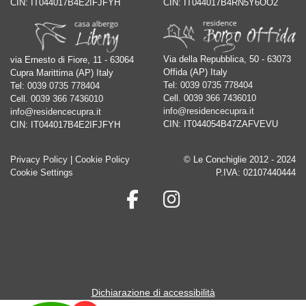
CIN: IT044017B4E2IFJFYH
CIN: IT044017B4RN5Y6OO2
Via della Repubblica, 50 - 63073
via Ernesto di Fiore, 11 - 63064
Offida (AP) Italy
Cupra Marittima (AP) Italy
Tel:
0039 0735 778404
Tel:
0039 0735 778404
Cell.
0039 366 7436010
Cell.
0039 366 7436010
info@residencecupra.it
info@residencecupra.it
CIN: IT044054B47ZAFVEVU
CIN: IT044017B4E2IFJFYH
Privacy Policy
|
Cookie Policy
© Le Conchiglie 2012 - 2024
Cookie Settings
P.IVA: 02107440444
Dichiarazione di accessibilità